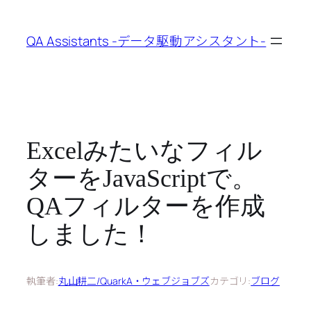
内
容
QA Assistants -データ駆動アシスタント-
を
ス
キ
ッ
プ
Excelみたいなフィル
ターをJavaScriptで。
QAフィルターを作成
しました！
執筆者:
丸山耕二/QuarkA・ウェブジョブズ
カテゴリ:
ブログ