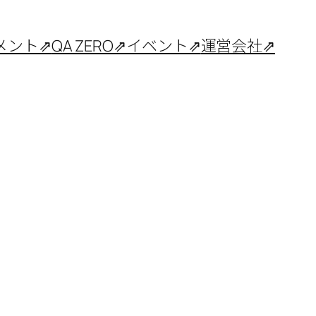
メント⇗
QA ZERO⇗
イベント⇗
運営会社⇗