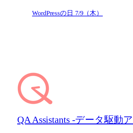
WordPressの日 7/9（木）
QA Assistants -データ