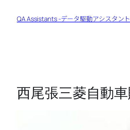
内
容
QA Assistants -データ駆動アシスタント
を
ス
キ
ッ
プ
西尾張三菱自動車