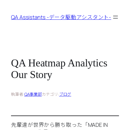
内
容
QA Assistants -データ駆動アシスタント-
を
ス
キ
ッ
プ
QA Heatmap Analytics
Our Story
執筆者:
QA事業部
カテゴリ:
ブログ
先輩達が世界から勝ち取った「MADE IN